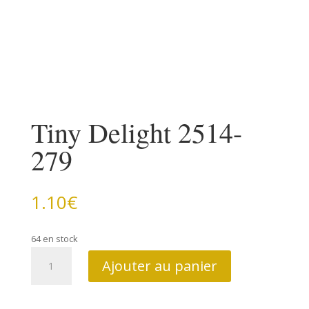
Tiny Delight 2514-
279
1.10
€
64 en stock
quantité
Ajouter au panier
de
Tiny
Delight