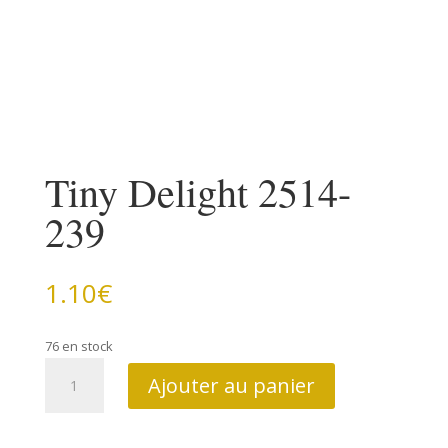
Tiny Delight 2514-
239
1.10
€
76 en stock
quantité
Ajouter au panier
de
Tiny
Delight