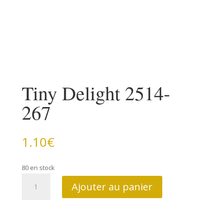
Tiny Delight 2514-
267
1.10
€
80 en stock
quantité
Ajouter au panier
de
Tiny
Delight