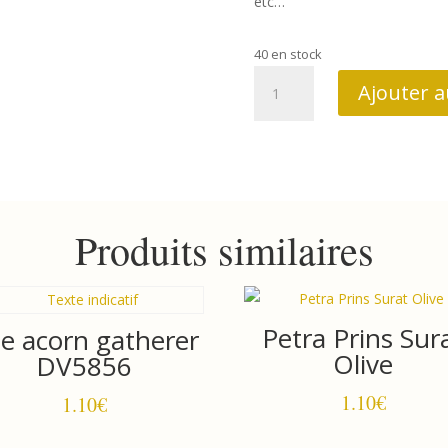
etc…
40 en stock
quantité
Ajouter a
de
The
acorn
gatherer
DV5869
Produits similaires
Petra Prins Sur
e acorn gatherer
Olive
DV5856
1.10
€
1.10
€