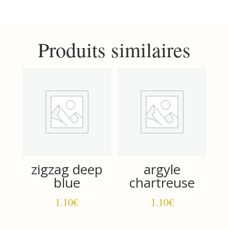
blue
jade
Produits similaires
zigzag deep
argyle
blue
chartreuse
1.10
€
1.10
€