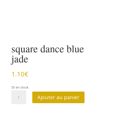
square dance blue
jade
1.10
€
35 en stock
quantité
Ajouter au panier
de
square
dance