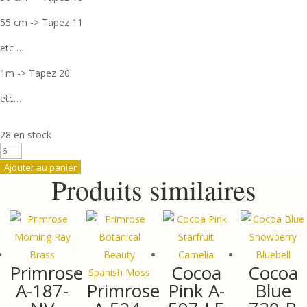
55 cm -> Tapez 11
etc …
1m -> Tapez 20
etc…
28 en stock
quantité
de
Ajouter au panier
Produits similaires
Sewing
bird
1608B
Primrose
Cocoa
Cocoa
A-187-
Primrose
Pink A-
Blue