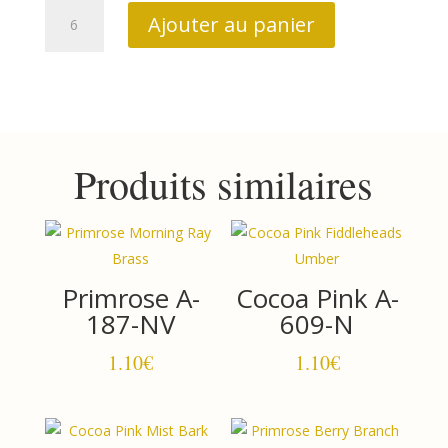
quantité
Ajouter au panier
de
Sewing
bird
1606B
Produits similaires
Primrose A-
Cocoa Pink A-
187-NV
609-N
1.10
€
1.10
€