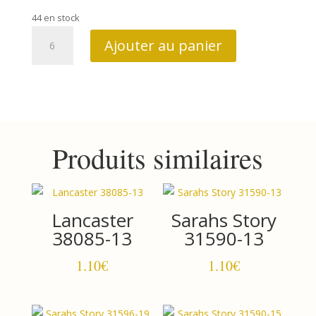
44 en stock
quantité
Ajouter au panier
de
Sarahs
Story
31593-
11
Produits similaires
Lancaster
Sarahs Story
38085-13
31590-13
1.10
€
1.10
€