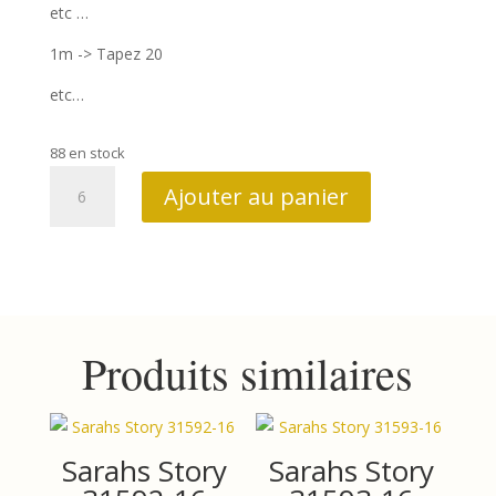
etc …
1m -> Tapez 20
etc…
88 en stock
quantité
Ajouter au panier
de
Sarahs
Story
31590-
12
Produits similaires
Sarahs Story
Sarahs Story