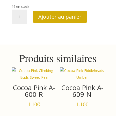
16 en stock
quantité
Ajouter au panier
de
Promo
Betsy
Chutchain
Produits similaires
Cocoa Pink A-
Cocoa Pink A-
600-R
609-N
1.10
€
1.10
€