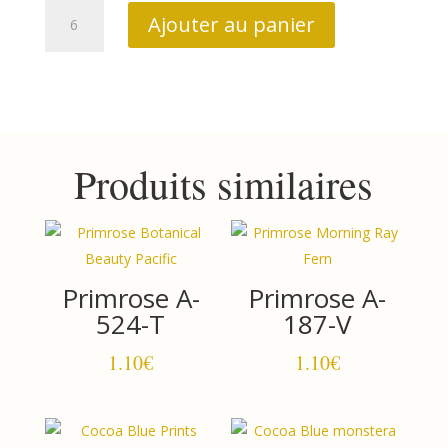
quantité
Ajouter au panier
de
Primrose
A-
187-
NV
Produits similaires
Primrose A-
Primrose A-
524-T
187-V
1.10
€
1.10
€