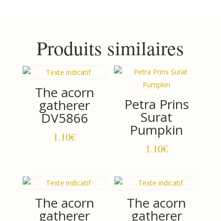
Surat
Mustard
Produits similaires
The acorn
Petra Prins
gatherer
Surat
DV5866
Pumpkin
1.10
€
1.10
€
The acorn
The acorn
gatherer
gatherer