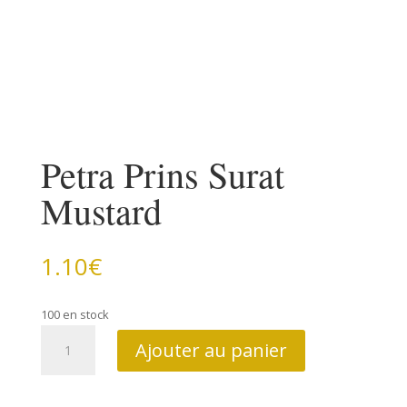
Petra Prins Surat
Mustard
1.10
€
100 en stock
quantité
Ajouter au panier
de
Petra
Prins