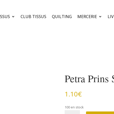
ISSUS
CLUB TISSUS
QUILTING
MERCERIE
LI
Petra Prins
1.10
€
100 en stock
quantité