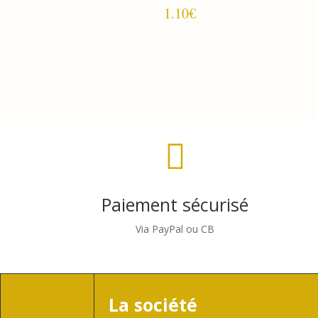
1.10
€

Paiement sécurisé
Via PayPal ou CB
La société