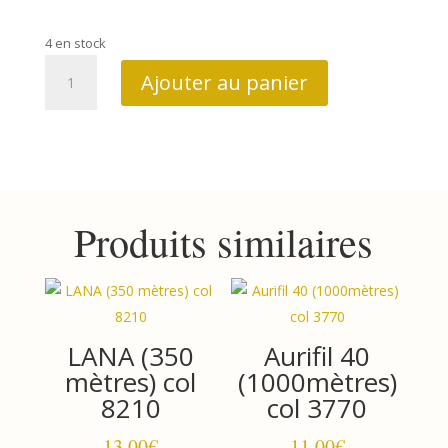
4 en stock
quantité
Ajouter au panier
de
Mako
28
(100mètres)
col
4657
Produits similaires
LANA (350
Aurifil 40
mètres) col
(1000mètres)
8210
col 3770
13.00
€
11.00
€