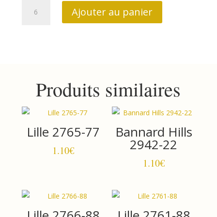
quantité
Ajouter au panier
de
Lille
2763-
77
Produits similaires
Lille 2765-77
Bannard Hills
2942-22
1.10
€
1.10
€
Lille 2766-88
Lille 2761-88