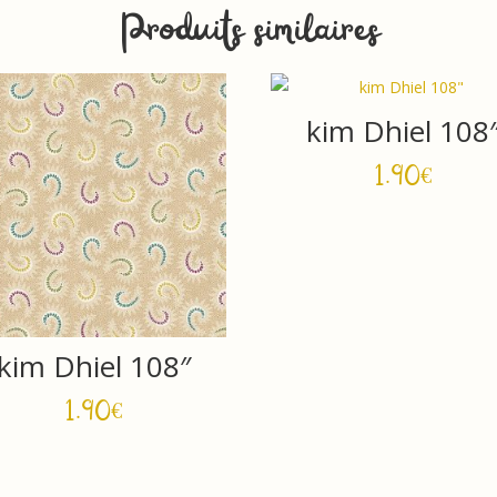
Produits similaires
kim Dhiel 108
1.90
€
kim Dhiel 108″
1.90
€