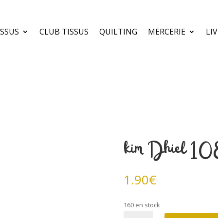
ISSUS
CLUB TISSUS
QUILTING
MERCERIE
LI
kim Dhiel 10
1.90
€
160 en stock
quantité