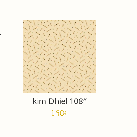
″
kim Dhiel 108″
1.90
€