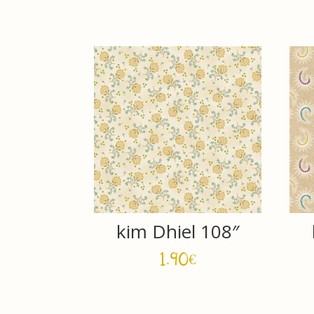
kim Dhiel 108″
1.90
€