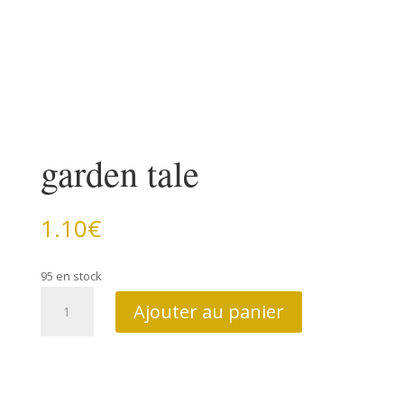
garden tale
1.10
€
95 en stock
quantité
Ajouter au panier
de
garden
tale