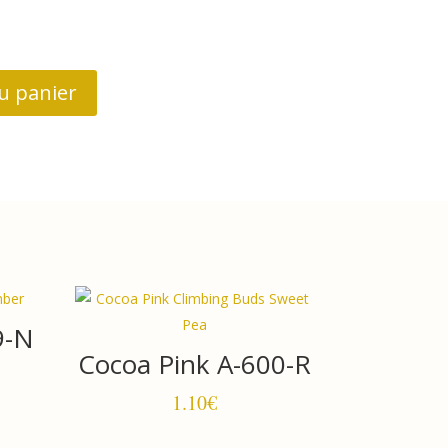
u panier
9-N
Cocoa Pink A-600-R
1.10
€