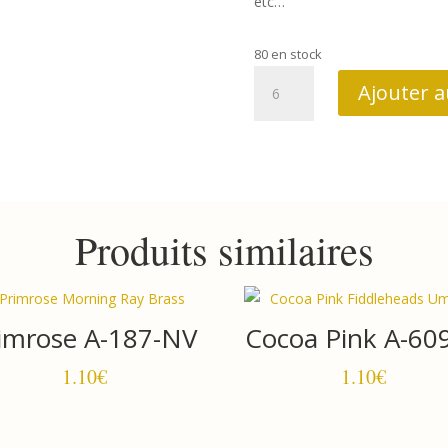
etc…
80 en stock
quantité
Ajouter a
de
Forest
Glen
10061
R
Produits similaires
imrose A-187-NV
Cocoa Pink A-60
1.10
€
1.10
€