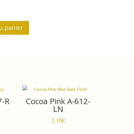
u panier
7-R
Cocoa Pink A-612-
LN
1.10
€