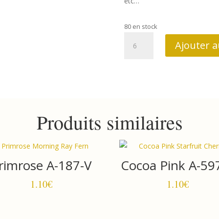
etc…
80 en stock
quantité
Ajouter a
de
Forest
Glen
10059
R
Produits similaires
rimrose A-187-V
Cocoa Pink A-59
1.10
€
1.10
€