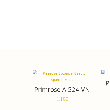
P
Primrose A-524-VN
1.10
€