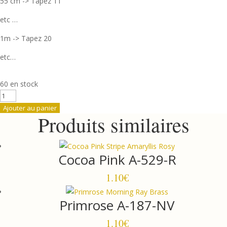
55 cm -> Tapez 11
etc …
1m -> Tapez 20
etc…
60 en stock
quantité
de
Ajouter au panier
Produits similaires
Dalhia
1388-
E
Cocoa Pink A-529-R
1.10
€
Primrose A-187-NV
1.10
€