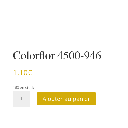
Colorflor 4500-946
1.10
€
160 en stock
quantité
Ajouter au panier
de
Colorflor
4500-
946