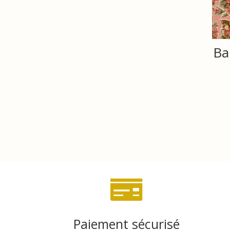
Ba

Paiement sécurisé