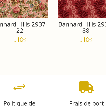
nnard Hills 2937-
Bannard Hills 29
22
88
1.10
€
1.10
€
+

Politique de
Frais de port