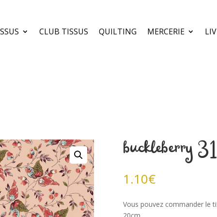
ISSUS
CLUB TISSUS
QUILTING
MERCERIE
LI
buckleberry
1.10
€
Vous pouvez commander le ti
20cm.