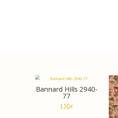
Bannard Hills 2940-
77
1.10
€