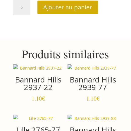
quantité
Ajouter au panier
de
buckleberry
3127
88
Produits similaires
Bannard Hills
Bannard Hills
2937-22
2939-77
1.10
€
1.10
€
Lille 2765-77
Bannard Hills