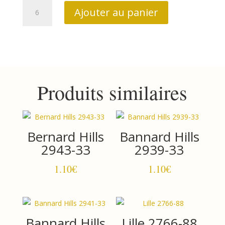
quantité
Ajouter au panier
de
buckleberry
3125
77
Produits similaires
Bernard Hills
Bannard Hills
2943-33
2939-33
1.10
€
1.10
€
Bannard Hills
Lille 2766-88