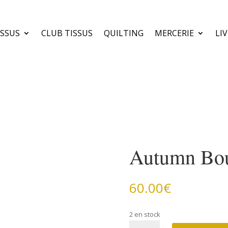
ISSUS
CLUB TISSUS
QUILTING
MERCERIE
LI
Autumn Bo
60.00
€
2 en stock
quantité