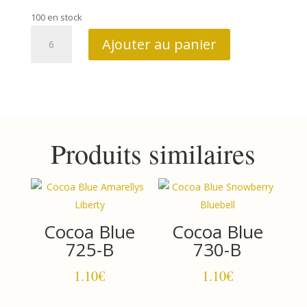
100 en stock
quantité
Ajouter au panier
de
Autumn
Bouquet
10177
G
Produits similaires
Cocoa Blue
Cocoa Blue
725-B
730-B
1.10
€
1.10
€