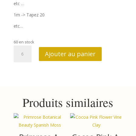
etc …
1m -> Tapez 20
etc…
60 en stock
quantité
Ajouter au panier
de
Always
and
forever
1661
-
Produits similaires
G