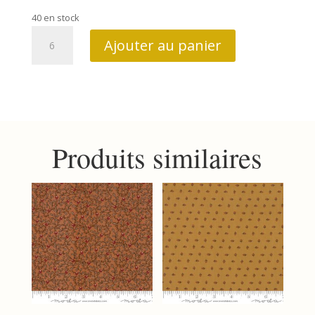
40 en stock
quantité
Ajouter au panier
de
A
vintage
Christmas
9788
11
Produits similaires